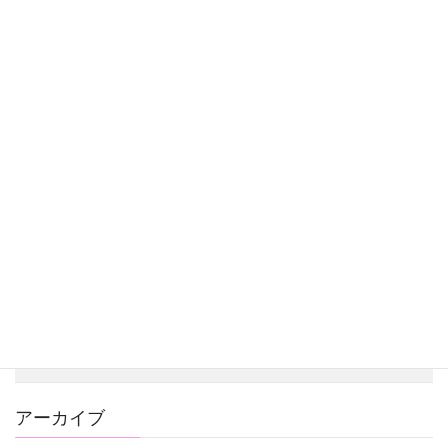
2022年12月6日
アオモリ カジラク(家事代行)スタートしています！
2022年10月17日
家事代行プラン 只今準備中です！
2022年6月14日
カテゴリー
お知らせ
募集終了
未分類
求人情報
アーカイブ