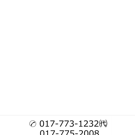
ホーム
家政婦さんをお探しの方（人材をお探しの方）
ご利用の流れ・料金のご案内
介護職員養成研修
お仕事をお探しの方
会社情報